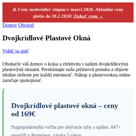
⚠️ Ceny materiálov stúpnu v marci 2026. Aktuálne ceny
platia do 28.2.2026!
Získať cenu →
Domov
Obchod
Dvojkrídlové Plastové Okná
Vrátiť sa späť
Obohaťte váš domov o krásu a efektivitu s našimi dvojkrídlovými
plastovými oknami. Preskúmajte našu prémiovú ponuku a objavte
ideálne riešenie pre každú miestnosť. Nákup u plastoveokna.online
zaručuje spokojnosť.
Dvojkrídlové plastové okná – ceny
od 169€
Najpopulárnejšia voľba pre obývacie izby a spálne. 847+
montáží v Bratislave, záruka 5 rokov.