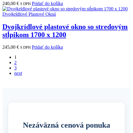
240,00
€
Pridať do košíka
S DPH
Dvojkrídlové Plastové Okná
Dvojkrídlové plastové okno so stredovým
stĺpikom 1700 x 1200
245,00
€
Pridať do košíka
S DPH
1
2
3
next
Nezáväzná cenová ponuka