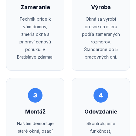
Zameranie
Výroba
Technik príde k
Okná sa vyrobí
vám domov,
presne na mieru
zmeria okná a
podľa zameraných
pripraví cenovú
rozmerov.
ponuku. V
Štandardne do 5
Bratislave zdarma.
pracovných dní.
3
4
Montáž
Odovzdanie
Náš tím demontuje
Skontrolujeme
staré okná, osadí
funkčnosť,