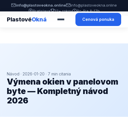
info@plastoveokna.online
info@plastoveokna.online
Bratislava
12+ rokov
Po-Pia 8-17h
Plastové
Okná
Cenová ponuka
Návod
· 2026-01-20 · 7 min citania
Výmena okien v panelovom
byte — Kompletný návod
2026