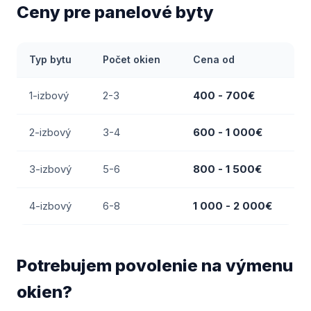
Ceny pre panelové byty
Typ bytu
Počet okien
Cena od
1-izbový
2-3
400 - 700€
2-izbový
3-4
600 - 1 000€
3-izbový
5-6
800 - 1 500€
4-izbový
6-8
1 000 - 2 000€
Potrebujem povolenie na výmenu
okien?