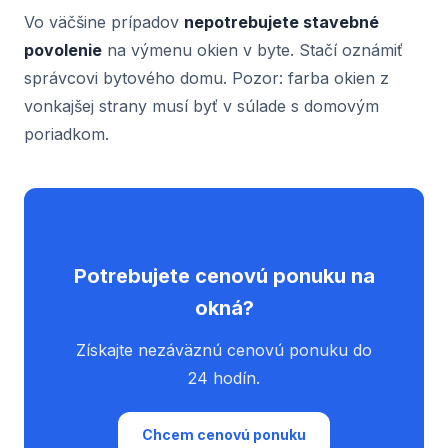
Vo väčšine prípadov
nepotrebujete stavebné
povolenie
na výmenu okien v byte. Stačí oznámiť
správcovi bytového domu. Pozor: farba okien z
vonkajšej strany musí byť v súlade s domovým
poriadkom.
Potrebujete cenovú ponuku na
okná?
Získajte nezáväznú cenovú ponuku do
24 hodín.
Chcem cenovú ponuku