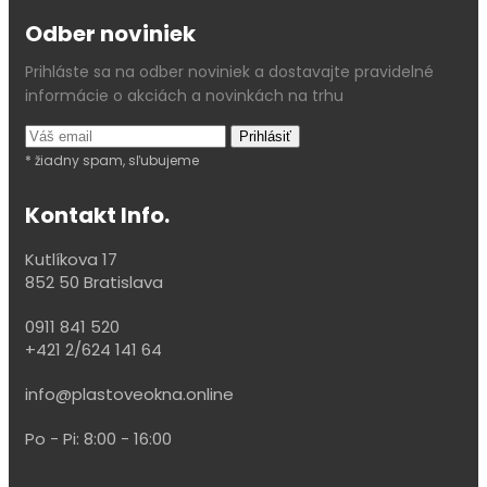
Odber noviniek
Prihláste sa na odber noviniek a dostavajte pravidelné
informácie o akciách a novinkách na trhu
* žiadny spam, sľubujeme
Kontakt Info.
Kutlíkova 17
852 50 Bratislava
0911 841 520
+421 2/624 141 64
info@plastoveokna.online
Po - Pi: 8:00 - 16:00