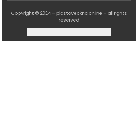
Copyright © 2024 – plastoveokna.online – all rights
reserved
© Created by
8theme
- Power Elite ThemeForest Author.