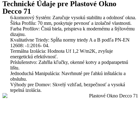
Technické Údaje pre Plastové Okno
Decco 71
6-komorový Systém: Zaručuje vysokú stabilitu a odolnosť okna.
Šírka Profilu: 70 mm, poskytuje pevnosť a izolačné vlastnosti.
Farba Profilov: Čistá biela, prispieva k modernému a štýlovému
dizajnu.
Kvalitatívne Triedy: Spĺňa normy triedy A a B podľa PN-EN
12608: -1:2016- 04.
Termálna Izolácia: Hodnota Uf 1,2 W/m2K, zvyšuje
energetickú efektívnosť.
Príslušenstvo: Zahŕňa kľučky, okenné kotvy a podparapetnú
lištu.
Jednoduchá Manipulácia: Navrhnuté pre ľahkú inštaláciu a
obsluhu.
Výhody pre Domov: Skvelý vzhľad, bezpečnosť a vysoká
tepelná izolácia.