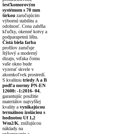
šesťkomorovým
systémom s 70 mm
šírkou
zaručujúcim
výbornú stabilitu a
odolnosť. Cena zahŕňa
kľučky, okenné kotvy a
podparapetnú lištu.
Čistá biela farba
profilov zaručuje
štýlový a moderný
dizajn, vďaka čomu
vaše okno bude
vyzerať skvele v
akomkoľvek prostredí.
S kvalitou
triedy A a B
podľa normy PN-EN
12608: -1:2016- 04
,
garantujúc použitie
materiálov najvyššej
kvality a
vynikajúcou
termálnou izoláciou s
hodnotou Uf 1,2
Wm2/K
, znižujúcou
náklady na
vykurovanie a