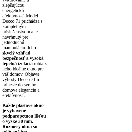
zlepšujúcou
energetickú
efektívnosť. Model
Decco 71 prichádza s
kompletným
príslušenstvom a je
navrhnutý pre
jednoduchú
manipuláciu. Jeho
skvelý vzhľad,
bezpečnosť a vysoká
tepelná izolácia
robia z
neho ideálne okno pre
váš domov. Objavte
výhody Decco 71 a
prineste do svojho
domova eleganciu a
efektívnosť.
Každé plastové okno
je vybavené
podparapetnou lišťou
o výške 30 mm.
Rozmery okna sú
udávané bez