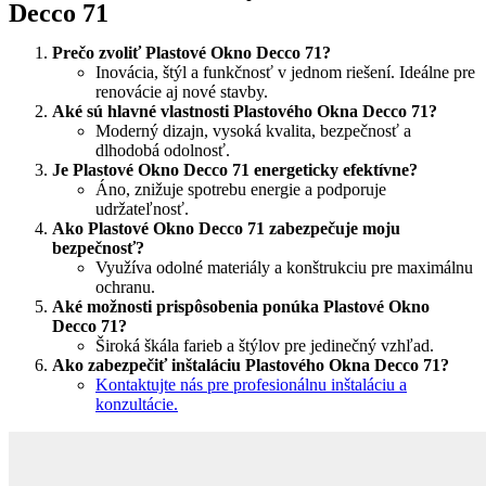
Decco 71
Prečo zvoliť Plastové Okno Decco 71?
Inovácia, štýl a funkčnosť v jednom riešení. Ideálne pre
renovácie aj nové stavby.
Aké sú hlavné vlastnosti Plastového Okna Decco 71?
Moderný dizajn, vysoká kvalita, bezpečnosť a
dlhodobá odolnosť.
Je Plastové Okno Decco 71 energeticky efektívne?
Áno, znižuje spotrebu energie a podporuje
udržateľnosť.
Ako Plastové Okno Decco 71 zabezpečuje moju
bezpečnosť?
Využíva odolné materiály a konštrukciu pre maximálnu
ochranu.
Aké možnosti prispôsobenia ponúka Plastové Okno
Decco 71?
Široká škála farieb a štýlov pre jedinečný vzhľad.
Ako zabezpečiť inštaláciu Plastového Okna Decco 71?
Kontaktujte nás pre profesionálnu inštaláciu a
konzultácie.