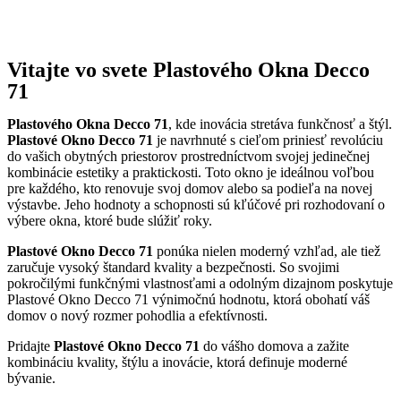
Vitajte vo svete Plastového Okna Decco
71
Plastového Okna Decco 71
, kde inovácia stretáva funkčnosť a štýl.
Plastové Okno Decco 71
je navrhnuté s cieľom priniesť revolúciu
do vašich obytných priestorov prostredníctvom svojej jedinečnej
kombinácie estetiky a praktickosti. Toto okno je ideálnou voľbou
pre každého, kto renovuje svoj domov alebo sa podieľa na novej
výstavbe. Jeho hodnoty a schopnosti sú kľúčové pri rozhodovaní o
výbere okna, ktoré bude slúžiť roky.
Plastové Okno Decco 71
ponúka nielen moderný vzhľad, ale tiež
zaručuje vysoký štandard kvality a bezpečnosti. So svojimi
pokročilými funkčnými vlastnosťami a odolným dizajnom poskytuje
Plastové Okno Decco 71 výnimočnú hodnotu, ktorá obohatí váš
domov o nový rozmer pohodlia a efektívnosti.
Pridajte
Plastové Okno Decco 71
do vášho domova a zažite
kombináciu kvality, štýlu a inovácie, ktorá definuje moderné
bývanie.