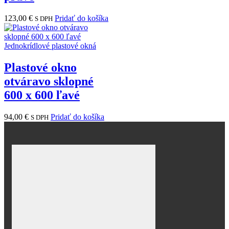
123,00
€
Pridať do košíka
S DPH
Jednokrídlové plastové okná
Plastové okno
otváravo sklopné
600 x 600 ľavé
94,00
€
Pridať do košíka
S DPH