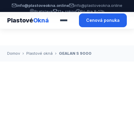
info@plastoveokna.online
info@plastoveokna.online
Bratislava
12+ rokov
Po-Pia 8-17h
Plastové
Okná
Cenová ponuka
Domov
›
Plastové okná
›
GEALAN S 9000