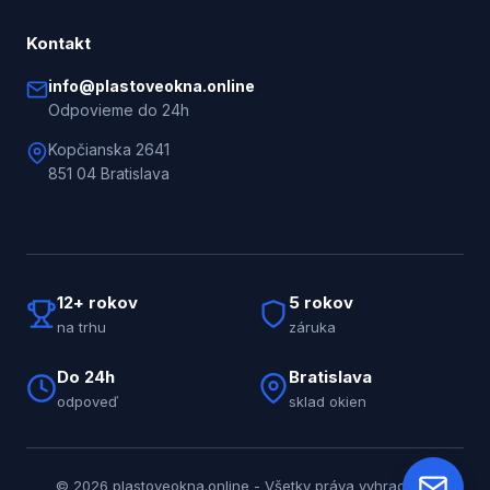
Kontakt
info@plastoveokna.online
Odpovieme do 24h
Kopčianska 2641
851 04 Bratislava
12+ rokov
5 rokov
na trhu
záruka
Do 24h
Bratislava
odpoveď
sklad okien
© 2026 plastoveokna.online - Všetky práva vyhradené.