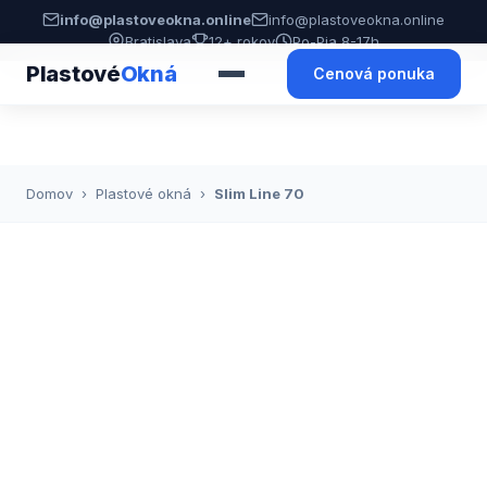
info@plastoveokna.online
info@plastoveokna.online
Bratislava
12+ rokov
Po-Pia 8-17h
Plastové
Okná
Cenová ponuka
Domov
›
Plastové okná
›
Slim Line 70