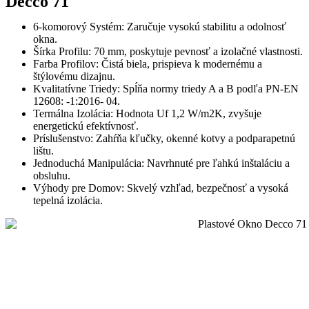
Decco 71
6-komorový Systém: Zaručuje vysokú stabilitu a odolnosť
okna.
Šírka Profilu: 70 mm, poskytuje pevnosť a izolačné vlastnosti.
Farba Profilov: Čistá biela, prispieva k modernému a
štýlovému dizajnu.
Kvalitatívne Triedy: Spĺňa normy triedy A a B podľa PN-EN
12608: -1:2016- 04.
Termálna Izolácia: Hodnota Uf 1,2 W/m2K, zvyšuje
energetickú efektívnosť.
Príslušenstvo: Zahŕňa kľučky, okenné kotvy a podparapetnú
lištu.
Jednoduchá Manipulácia: Navrhnuté pre ľahkú inštaláciu a
obsluhu.
Výhody pre Domov: Skvelý vzhľad, bezpečnosť a vysoká
tepelná izolácia.