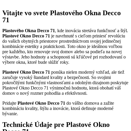
Vitajte vo svete Plastového Okna Decco
71
Plastového Okna Decco 71
, kde inovácia stretáva funkčnosť a štýl.
Plastové Okno Decco 71
je navrhnuté s cieľom priniesť revolúciu
do vašich obytných priestorov prostredníctvom svojej jedinečnej
kombinácie estetiky a praktickosti. Toto okno je ideálnou voľbou
pre každého, kto renovuje svoj domov alebo sa podieľa na novej
výstavbe. Jeho hodnoty a schopnosti sú kľúčové pri rozhodovaní o
výbere okna, ktoré bude slúžiť roky.
Plastové Okno Decco 71
ponúka nielen moderný vzhľad, ale tiež
zaručuje vysoký štandard kvality a bezpečnosti. So svojimi
pokročilými funkčnými vlastnosťami a odolným dizajnom poskytuje
Plastové Okno Decco 71 výnimočnú hodnotu, ktorá obohatí váš
domov o nový rozmer pohodlia a efektívnosti.
Pridajte
Plastové Okno Decco 71
do vášho domova a zažite
kombináciu kvality, štýlu a inovácie, ktorá definuje moderné
bývanie.
Technické Údaje pre Plastové Okno