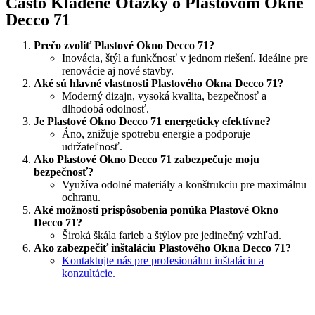
Často Kladené Otázky o Plastovom Okne
Decco 71
Prečo zvoliť Plastové Okno Decco 71?
Inovácia, štýl a funkčnosť v jednom riešení. Ideálne pre
renovácie aj nové stavby.
Aké sú hlavné vlastnosti Plastového Okna Decco 71?
Moderný dizajn, vysoká kvalita, bezpečnosť a
dlhodobá odolnosť.
Je Plastové Okno Decco 71 energeticky efektívne?
Áno, znižuje spotrebu energie a podporuje
udržateľnosť.
Ako Plastové Okno Decco 71 zabezpečuje moju
bezpečnosť?
Využíva odolné materiály a konštrukciu pre maximálnu
ochranu.
Aké možnosti prispôsobenia ponúka Plastové Okno
Decco 71?
Široká škála farieb a štýlov pre jedinečný vzhľad.
Ako zabezpečiť inštaláciu Plastového Okna Decco 71?
Kontaktujte nás pre profesionálnu inštaláciu a
konzultácie.