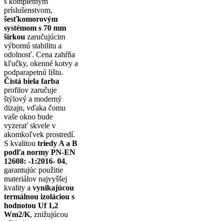
s kompletným
príslušenstvom,
šesťkomorovým
systémom s 70 mm
šírkou
zaručujúcim
výbornú stabilitu a
odolnosť. Cena zahŕňa
kľučky, okenné kotvy a
podparapetnú lištu.
Čistá biela farba
profilov zaručuje
štýlový a moderný
dizajn, vďaka čomu
vaše okno bude
vyzerať skvele v
akomkoľvek prostredí.
S kvalitou
triedy A a B
podľa normy PN-EN
12608: -1:2016- 04
,
garantujúc použitie
materiálov najvyššej
kvality a
vynikajúcou
termálnou izoláciou s
hodnotou Uf 1,2
Wm2/K
, znižujúcou