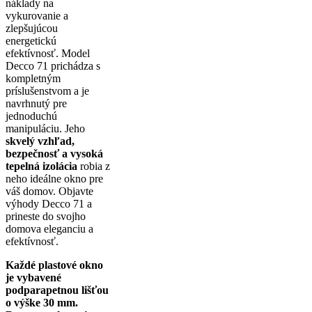
náklady na
vykurovanie a
zlepšujúcou
energetickú
efektívnosť. Model
Decco 71 prichádza s
kompletným
príslušenstvom a je
navrhnutý pre
jednoduchú
manipuláciu. Jeho
skvelý vzhľad,
bezpečnosť a vysoká
tepelná izolácia
robia z
neho ideálne okno pre
váš domov. Objavte
výhody Decco 71 a
prineste do svojho
domova eleganciu a
efektívnosť.
Každé plastové okno
je vybavené
podparapetnou lišťou
o výške 30 mm.