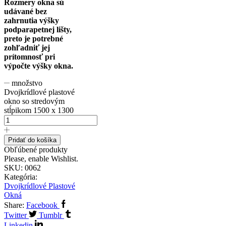
Rozmery okna sú
udávané bez
zahrnutia výšky
podparapetnej lišty,
preto je potrebné
zohľadniť jej
prítomnosť pri
výpočte výšky okna.
množstvo
Dvojkrídlové plastové
okno so stredovým
stĺpikom 1500 x 1300
Pridať do košíka
Obľúbené produkty
Please, enable Wishlist.
SKU:
0062
Kategória:
Dvojkrídlové Plastové
Okná
Share:
Facebook
Twitter
Tumblr
Linkedin